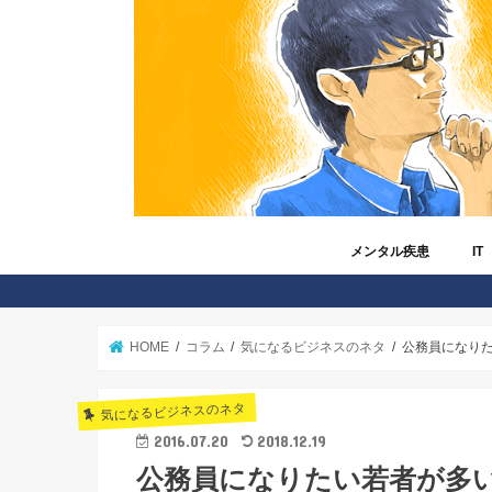
メンタル疾患
IT
うつ病
メンタル疾患と仕事
非定型うつ病
冬季うつ病
睡眠障害
自立支援医療制度
障害年金
障害者手帳
読者さんから寄せられた
Am
And
Fac
iPh
IT
Twit
ゲ
ツ
マ
格
在
HOME
コラム
気になるビジネスのネタ
公務員になり
気になるビジネスのネタ
2016.07.20
2018.12.19
公務員になりたい若者が多