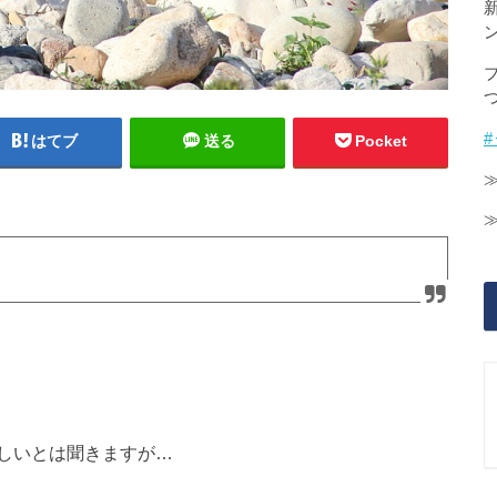
はてブ
送る
Pocket
 2位は?
https://t.co/j3kbECObmH
#スマートニュース
しいとは聞きますが…