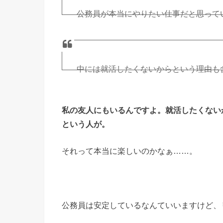
公務員が本当にやりたい仕事だと思って
でも、｢安定してそうだから｣という理由
— ほっしー (@hossy_fe_ap)
中には就活したくないからという理由も
2016年5月10日
学生時代、公務員なら試験うかればいい
私の友人にもいるんですよ。就活したくない
— ほっしー (@hossy_fe_ap)
という人が。
2016年5月10日
それって本当に楽しいのかなぁ……。
公務員は安定しているなんていいますけど、