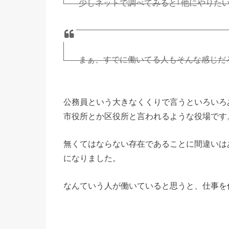
少しネットで調べてみると｢他にやりたい
なくても首にならなそう｣とか…
はぁ( ˙-˙ )
まぁ、すでに働いてる人もそんな感じだ
— ほっしー (@hossy_fe_ap)
— ほっしー (@hossy_fe_ap)
2016年5月10日
公務員という大きなくくりで言うといろいろ
2016年5月10日
市役所とか区役所と言われるような役場です
無くてはならない存在であることに間違いは
になりました。
なんていう人が働いていると思うと、仕事を