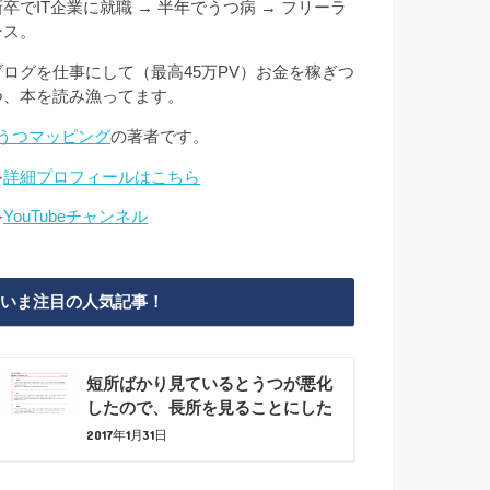
新卒でIT企業に就職 → 半年でうつ病 → フリーラ
ンス。
ブログを仕事にして（最高45万PV）お金を稼ぎつ
つ、本を読み漁ってます。
#うつマッピング
の著者です。
≫
詳細プロフィールはこちら
≫
YouTubeチャンネル
いま注目の人気記事！
短所ばかり見ているとうつが悪化
したので、長所を見ることにした
2017年1月31日