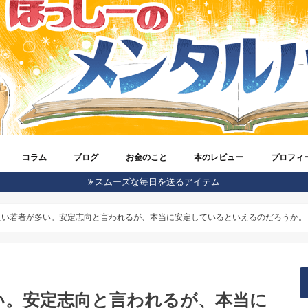
コラム
ブログ
お金のこと
本のレビュー
プロフィ
スムーズな毎日を送るアイテム
体験談
azonのこと
roid
ebook
one
エンジニアのこと
ter
ーム
イキャス
ストドン
安スマホ
宅ワークで稼ごう！
ほっしーがもの申す！
メンタルヘルス
生きやすくなる考え方
仕事に対しての心構え
気になるビジネスのネタ
アクセスアップの方法
ブロガー活動記録
ブログオピニオン
SEO
WordPress
仮想通貨
株式投資(ロボアドバイザー)
お金に対する考え方
うつ病のこと
自信をつけてくれる本
ブログのことがわかる本
発達障害
ビジネス書
心理学
考え方が変わる本
脳科学
自己啓発
ほっしー
Twitter
Instagram
Voicy(ラ
たい若者が多い。安定志向と言われるが、本当に安定しているといえるのだろうか。
い。安定志向と言われるが、本当に