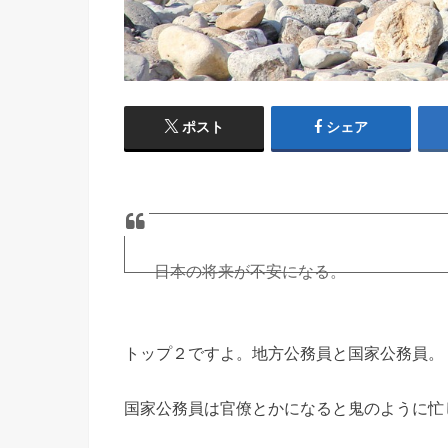
ポスト
シェア
日本の将来が不安になる。
トップ2が公務員とかやばすぎっしょ…
トップ２ですよ。地方公務員と国家公務員。
就職希望先ランキング1位は地方公務員 –
国家公務員は官僚とかになると鬼のように忙
— ほっしー (@hossy_fe_ap)