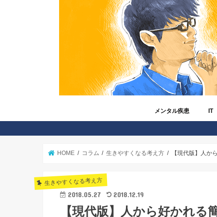
メンタル疾患
IT
うつ病
メンタル疾患と仕事
非定型うつ病
冬季うつ病
睡眠障害
自立支援医療制度
障害年金
障害者手帳
読者さんから寄せられた
Am
And
Fac
iPh
IT
Twit
ゲ
ツ
マ
格
在
HOME
コラム
生きやすくなる考え方
【現代版】人か
生きやすくなる考え方
2018.05.27
2018.12.19
【現代版】人から好かれる