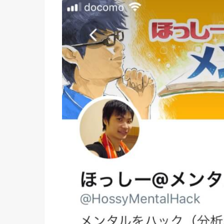
— ほっしー@メンタルハッカー (@HossyMe