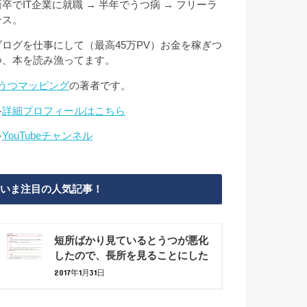
新卒でIT企業に就職 → 半年でうつ病 → フリーラ
ンス。
ブログを仕事にして（最高45万PV）お金を稼ぎつ
つ、本を読み漁ってます。
#うつマッピング
の著者です。
≫
詳細プロフィールはこちら
≫
YouTubeチャンネル
いま注目の人気記事！
短所ばかり見ているとうつが悪化
したので、長所を見ることにした
2017年1月31日