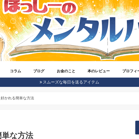
コラム
ブログ
お金のこと
本のレビュー
プロフィ
スムーズな毎日を送るアイテム
体験談
azonのこと
roid
ebook
one
エンジニアのこと
ter
ーム
イキャス
ストドン
安スマホ
宅ワークで稼ごう！
ほっしーがもの申す！
メンタルヘルス
生きやすくなる考え方
仕事に対しての心構え
気になるビジネスのネタ
アクセスアップの方法
ブロガー活動記録
ブログオピニオン
SEO
WordPress
仮想通貨
株式投資(ロボアドバイザー)
お金に対する考え方
うつ病のこと
自信をつけてくれる本
ブログのことがわかる本
発達障害
ビジネス書
心理学
考え方が変わる本
脳科学
自己啓発
ほっしー
Twitter
Instagram
Voicy(ラ
ら好かれる簡単な方法
簡単な方法