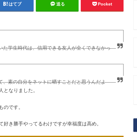
はてブ
送る
Pocket
いた学生時代は、信用できる友人が全くできなかっ
って思ってるいまのほうが、信頼できるひとたちが
て、素の自分をネットに晒すことだと思うんだよ
人となりました。
ことなんていちいち覚えないんだよ。
ものです。
ntalHack)
2018年5月23日
目がとまるんだよね。うらやましいから。
て好き勝手やってるわけですが幸福度は高め。