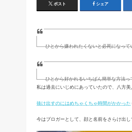
ポスト
シェア
ひとから嫌われたくないと必死になって
た。
どうせなにやっても嫌われるからいいや
周りにいる。
ひとから好かれるいちばん簡単な方法っ
ね。
私は過去にいじめにあっていたので、八方美
合理なのやら、不合理なのやら。
みんな自分にしか興味ないから、ひとの
抜け出すのにはめちゃくちゃ時間がかかった
— ほっしー@メンタルハッカー (@HossyMe
でも、いつも素の自分をでいるひとには
今はブロガーとして、顔と名前をさらけ出し