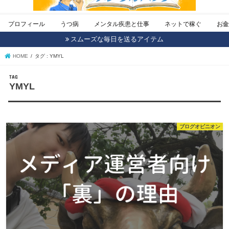
プロフィール
うつ病
メンタル疾患と仕事
ネットで稼ぐ
お
スムーズな毎日を送るアイテム
HOME
タグ : YMYL
TAG
YMYL
ブログオピニオン