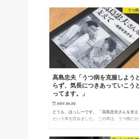
うつ病
高島忠夫「うつ病を克服しよう
らず、気長につきあっていこう
ってます。」
2017.04.20
どうも、ほっしーです。 「高島忠夫さんを支え
という本を読みました。 この本は、うつ病にか
てしまった高島忠夫さんとその家族を描いたイ
ビューの本です。 薄くてすぐに読み終わる本で