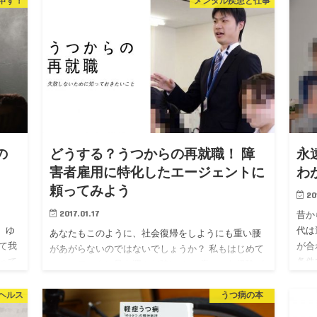
安心してください。 柴…
申す！
メンタル疾患と仕事
の
どうする？うつからの再就職！ 障
永
害者雇用に特化したエージェントに
わ
頼ってみよう
20
2017.01.17
昔か
す。ゆ
代は
あなたもこのように、社会復帰をしようにも重い腰
て我
が合
があがらないのではないでしょうか？ 私もはじめて
って
条件
ハローワークに足を運んだ時に と、傷ついた経験が
さく
あります。 でも、時代は進化していて、ネットで
調べてみたらいい求…
ヘルス
うつ病の本