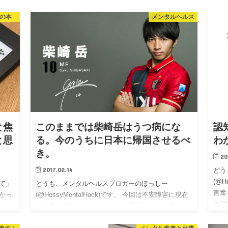
の本
メンタルヘルス
と焦
このままでは柴崎岳はうつ病にな
認
と思
る。今のうちに日本に帰国させるべ
わ
き。
20
2017.02.14
どう
(@H
て」
どうも、メンタルヘルスブロガーのほっしー
言葉
かっ
(@HossyMentalHack)です。 今回は不安障害に現在
の認
ンタ
進行形で苦しんでいるサッカー選手について話して
知」
す
いきます。 サッカー選手に興味ない女性のあなた。