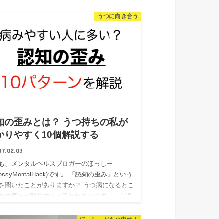
うつに向き合う
知の歪みとは？ うつ持ちの私が
かりやすく10個解説する
17.02.03
も、メンタルヘルスブロガーのほっしー
ossyMentalHack)です。 「認知の歪み」という
を聞いたことがありますか？ うつ病になるとこ
知の歪みが発生すると言われています。 「認
とい…