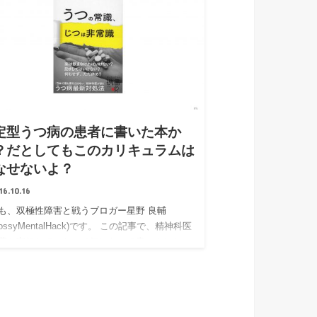
定型うつ病の患者に書いた本か
？だとしてもこのカリキュラムは
なせないよ？
16.10.16
も、双極性障害と戦うブロガー星野 良輔
ossyMentalHack)です。 この記事で、精神科医
著を宣伝していたので気になって書いました。
これ👇 うつの常識、じつは非常識 (ディスカヴ…