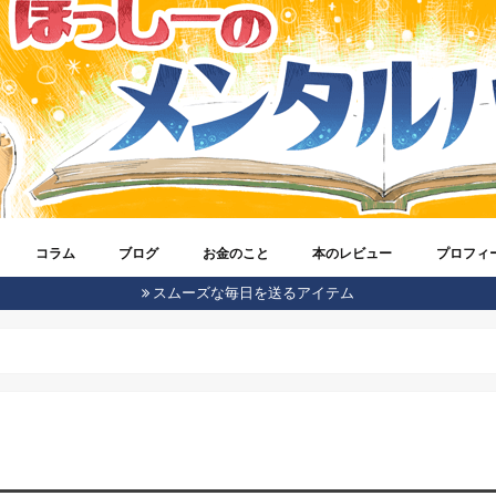
コラム
ブログ
お金のこと
本のレビュー
プロフィ
スムーズな毎日を送るアイテム
体験談
azonのこと
roid
ebook
one
エンジニアのこと
ter
ーム
イキャス
ストドン
安スマホ
宅ワークで稼ごう！
ほっしーがもの申す！
メンタルヘルス
生きやすくなる考え方
仕事に対しての心構え
気になるビジネスのネタ
アクセスアップの方法
ブロガー活動記録
ブログオピニオン
SEO
WordPress
仮想通貨
株式投資(ロボアドバイザー)
お金に対する考え方
うつ病のこと
自信をつけてくれる本
ブログのことがわかる本
発達障害
ビジネス書
心理学
考え方が変わる本
脳科学
自己啓発
ほっしー
Twitter
Instagram
Voicy(ラ