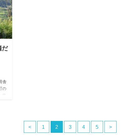
適だ
は田舎
町の
。電
<
1
2
3
4
5
>