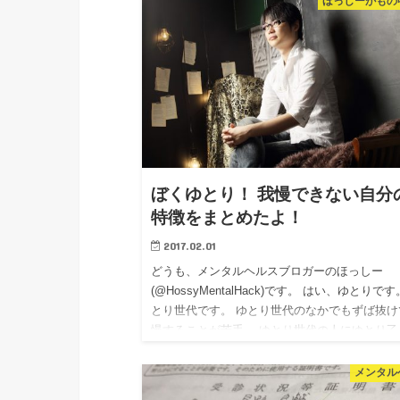
が、内容が凝縮されています。 共…
ほっしーがもの
ぼくゆとり！ 我慢できない自分
特徴をまとめたよ！
2017.02.01
どうも、メンタルヘルスブロガーのほっしー
(@HossyMentalHack)です。 はい、ゆとりで
とり世代です。 ゆとり世代のなかでもずば抜け
慢することが苦手。 ゆとり世代の人にゆとり乙
言われるぐらいゆとり…
メンタル