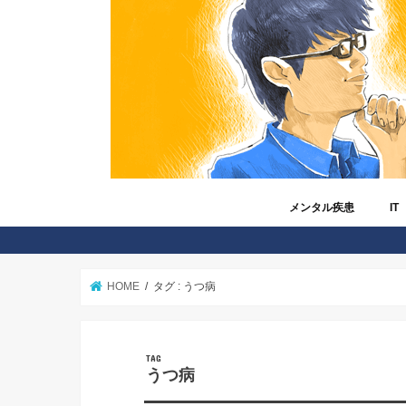
メンタル疾患
IT
うつ病
メンタル疾患と仕事
非定型うつ病
冬季うつ病
睡眠障害
自立支援医療制度
障害年金
障害者手帳
読者さんから寄せられた
Am
And
Fac
iPh
IT
Twit
ゲ
ツ
マ
格
在
HOME
タグ : うつ病
TAG
うつ病