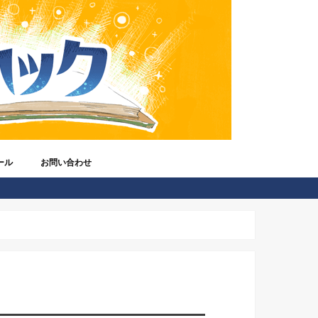
ール
お問い合わせ
ってだれ？
ジオ放送)