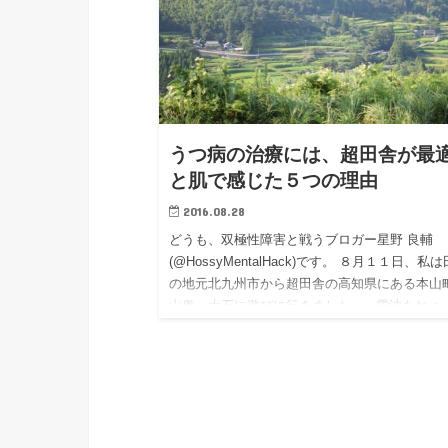
うつ病の治療には、超田舎が最
と肌で感じた５つの理由
2016.08.28
どうも、双極性障害と戦うブロガー星野 良輔
(@HossyMentalHack)です。 ８月１１日、私
の地元北九州市から超田舎の高知県にある本山
山奥、大石に遊びに行きました。 電波もねぇ
車もねぇ…