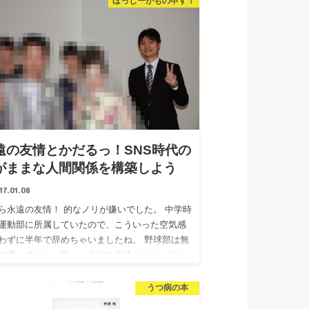
ほっしーがもの申す！
遠の友情とかだるっ！SNS時代の
がままな人間関係を構築しよう
17.01.08
ら永遠の友情！ 的なノリが嫌いでした。 中学時
運動部に所属していたので、こういった空気感
わずに半年で辞めちゃいましたね。 野球部は無
で嫌いでした（笑） 永遠の友情とかめんどく
ないですか？…
うつ病の本