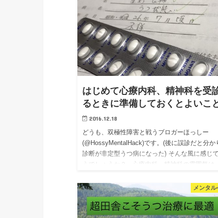
はじめて心療内科、精神科を受
るときに準備しておくとよいこ
2016.12.18
どうも、双極性障害と戦うブロガーほっしー
(@HossyMentalHack)です。(後に誤診だと分
診断が非定型うつ病になった) そんな風に感じ
うでしょうか？ 心療内科、精神科の雰囲気は
だの内…
メンタル