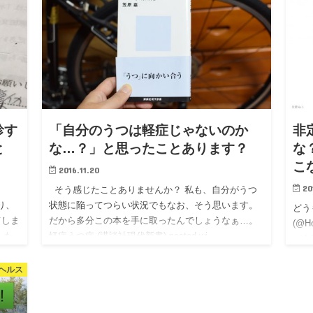
診す
「自分のうつは軽症じゃないのか
非
と
な…？」と思ったことあります？
な
こ
2016.11.20
20
そう感じたことありませんか？ 私も、自分がうつ
かり、
状態に陥ってつらい状況でもなお、そう思います。
どう
てしま
だから多分この本を手に取ったんでしょうなぁ…。
(@H
、た
軽症うつ病 (講談社現代新書) posted wi…
が自
本は
ヘルス