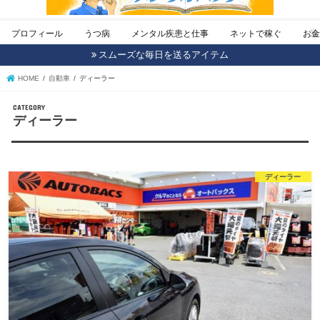
プロフィール
うつ病
メンタル疾患と仕事
ネットで稼ぐ
お
スムーズな毎日を送るアイテム
HOME
自動車
ディーラー
CATEGORY
ディーラー
ディーラー