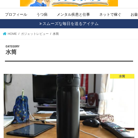
プロフィール
うつ病
メンタル疾患と仕事
ネットで稼ぐ
お
スムーズな毎日を送るアイテム
HOME
ガジェットレビュー
水筒
CATEGORY
水筒
水筒