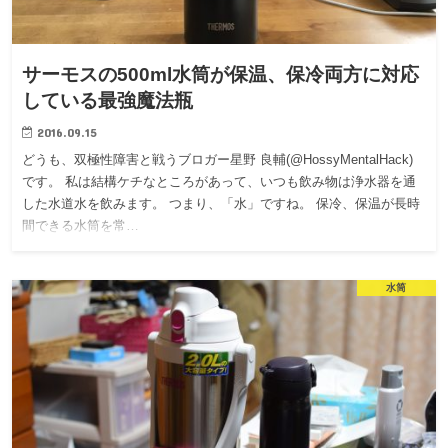
サーモスの500ml水筒が保温、保冷両方に対応
している最強魔法瓶
2016.09.15
どうも、双極性障害と戦うブロガー星野 良輔(@HossyMentalHack)
です。 私は結構ケチなところがあって、いつも飲み物は浄水器を通
した水道水を飲みます。 つまり、「水」ですね。 保冷、保温が長時
間できる水筒を常…
水筒