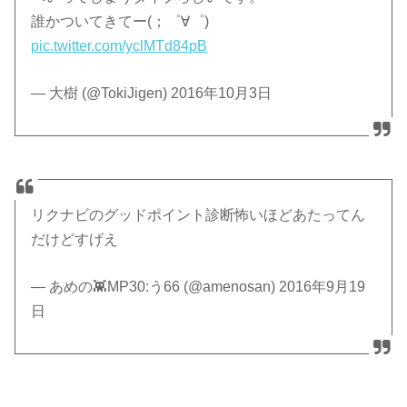
誰かついてきてー(；゜∀゜)
pic.twitter.com/yclMTd84pB
— 大樹 (@TokiJigen) 2016年10月3日
リクナビのグッドポイント診断怖いほどあたってん
だけどすげえ
— あめの👾MP30:う66 (@amenosan) 2016年9月19
日