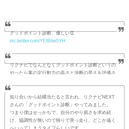
グッドポイント診断。優しい👏
pic.twitter.com/YElBIiw5YH
— ちはる＊ハイ貝社会人 (@harun0129)
2016年11月
29日
リクナビでなんとなくグッドポイント診断というの
やったら案の定行動力の高さと決断の早さを評価さ
れたんですけど、自分の中で言語化できてなかった
「なぜ自分は決断が早めなのか」を非常にわかりや
すく説明してくれていてよかったです。
知り合いから結構当たると言われ、リクナビNEXT
pic.twitter.com/9kZZun4ZAv
さんの「グッドポイント診断」やってみました。
つまり僕はせっかちで、自分のやり易さを求め続
— クオンタム@2290 (@Quantum44_NJ)
2016年11
け、協調性が無いので独りで突っ走り、どこか遠く
月25日
へいってしまうタイプらしいです。