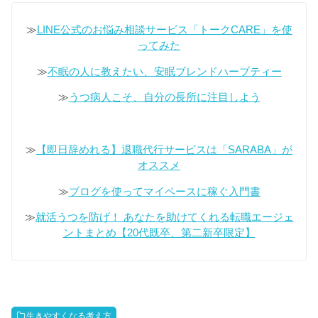
≫
LINE公式のお悩み相談サービス「トークCARE」を使
ってみた
≫
不眠の人に教えたい、安眠ブレンドハーブティー
≫
うつ病人こそ、自分の長所に注目しよう
≫
【即日辞めれる】退職代行サービスは「SARABA」が
オススメ
≫
ブログを使ってマイペースに稼ぐ入門書
≫
就活うつを防げ！ あなたを助けてくれる転職エージェ
ントまとめ【20代既卒、第二新卒限定】
生きやすくなる考え方