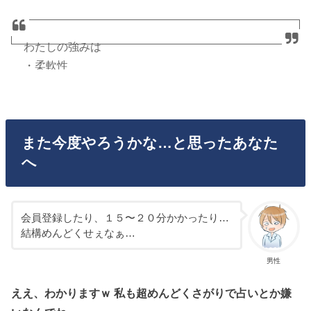
わたしの強みは
・柔軟性
・感受性
・受容力
・決断力
また今度やろうかな…と思ったあなた
・親密性
へ
だった。この記事みてやってみたよー。あれ、意外
とチームメンバー向き・・・？
https://t.co/Kx54JUyEys
会員登録したり、１５〜２０分かかったり…
結構めんどくせぇなぁ…
— ますぶちみなこ (@masco)
2017年3月26日
男性
ええ、わかりますｗ 私も超めんどくさがりで占いとか嫌