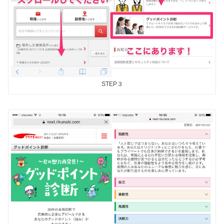
STEP３