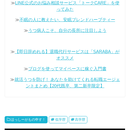
≫
LINE公式のお悩み相談サービス「トークCARE」を使
ってみた
≫
不眠の人に教えたい、安眠ブレンドハーブティー
≫
うつ病人こそ、自分の長所に注目しよう
≫
【即日辞めれる】退職代行サービスは「SARABA」が
オススメ
≫
ブログを使ってマイペースに稼ぐ入門書
≫
就活うつを防げ！ あなたを助けてくれる転職エージェ
ントまとめ【20代既卒、第二新卒限定】
ほっしーがもの申す！
低学歴
高学歴