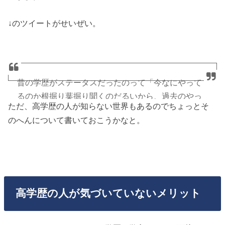
↓のツイートがせいぜい。
昔の学歴がステータスだったのって「今なにやって
るのか根掘り葉掘り聞くのだるいから、過去のやっ
ただ、高学歴の人が知らない世界もあるのでちょっとそ
てきたこと参考にするか」ってことだったんじゃな
のへんについて書いておこうかなと。
いかな。知る手段がなかったよね。
今はSNSで「今なにをやってるか」が可視化される
から、学歴より今なにしてるか？が重要視されるん
じゃない？
高学歴の人が気づいていないメリット
— ほっしー@10月に出版予定📖
(@HossyMentalHack)
September 25, 2018