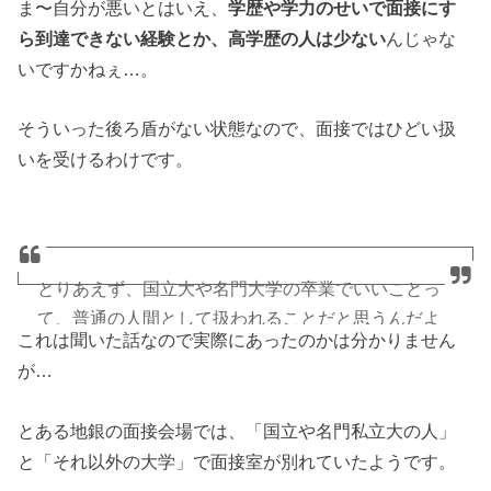
ま〜自分が悪いとはいえ、
学歴や学力のせいで面接にす
ら到達できない経験とか、高学歴の人は少ない
んじゃな
いですかねぇ…。
そういった後ろ盾がない状態なので、面接ではひどい扱
いを受けるわけです。
とりあえず、国立大や名門大学の卒業でいいことっ
て、普通の人間として扱われることだと思うんだよ
これは聞いた話なので実際にあったのかは分かりません
ねw Fランでの就活は大変だったぞ。面接で「あぁ、
が…
聞いたことない大学だね」っていきなりヤル気なく
されるからな。さすがに今はそんな時代じゃないと
とある地銀の面接会場では、「国立や名門私立大の人」
思うけど。学歴ないならフリーランスの方がいいか
と「それ以外の大学」で面接室が別れていたようです。
も