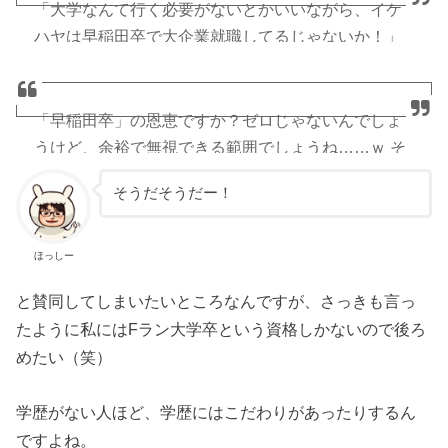
「大学なんて行く必要がないとかいいながら、イケ
ハヤは早稲田卒で大企業就職してるじゃないか！」
というのはマジでアホな意見。
ぼくらの頃は、それ以外に選択肢がなかっただけ。
非効率でも、それを選ぶことが合理的だったし、み
「早稲田卒」の恩恵ですか？ゼロじゃないんでしょ
んな思考停止していた。
うけど、余裕で無視できる範囲でしょうね……ｗ そ
今は違うでしょう？時代は変わったのです。
のために大学通うのはまったく合理的じゃないで
そうだそうだー！
す。
https://t.co/q159QgbGbl
— イケハヤ@ブログ年商1.5億円 (@IHayato)
2018年
9月25日
— イケハヤ@ブログ年商1.5億円 (@IHayato)
2018年
ほっしー
9月25日
と賛同してしまいたいところなんですが、さっきも言っ
たように私にはFラン大学卒という資格しかないので後ろ
めたい（笑）
学歴がない人ほど、学歴にはこだわりがあったりするん
ですよね。