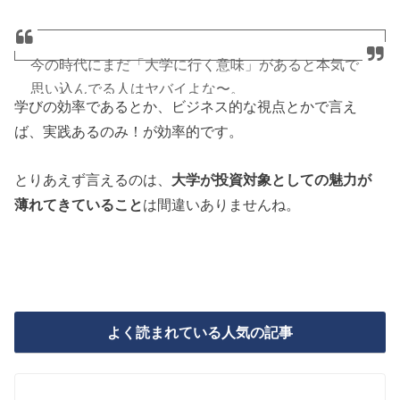
今の時代にまだ「大学に行く意味」があると本気で
思い込んでる人はヤバイよな〜。
学びの効率であるとか、ビジネス的な視点とかで言え
ば、実践あるのみ！が効率的です。
・専門資格（医師など）を取得したい
・特殊な研究がしたい
とりあえず言えるのは、
大学が投資対象としての魅力が
・将来外国に住みたい
薄れてきていること
は間違いありませんね。
という人向けのマイナーな選択肢じゃないか？
学費タダならいいけど、何百万円も掛かるわけで。
しかも最悪借金でしょ？ないわー。
— イケハヤ@ブログ年商1.5億円 (@IHayato)
よく読まれている人気の記事
September 25, 2018