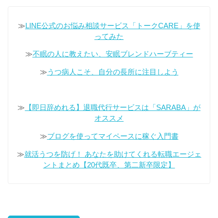
≫
LINE公式のお悩み相談サービス「トークCARE」を使
ってみた
≫
不眠の人に教えたい、安眠ブレンドハーブティー
≫
うつ病人こそ、自分の長所に注目しよう
≫
【即日辞めれる】退職代行サービスは「SARABA」が
オススメ
≫
ブログを使ってマイペースに稼ぐ入門書
≫
就活うつを防げ！ あなたを助けてくれる転職エージェ
ントまとめ【20代既卒、第二新卒限定】