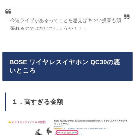
今週ライブがあるってことを思えばキツい授業も頑
張れるのではないでしょうか！！！
僕は頑張ってるつもりです！
これ見てからうどん買おうか迷ってる。AirPodsって
いい感じですかね？
pic.twitter.com/JMoNpVWYkE
BOSE ワイヤレスイヤホン QC30の悪
— TERU◢￨⁴⁶ (@nogi_zaka046)
2018年7月3日
いところ
１．高すぎる金額