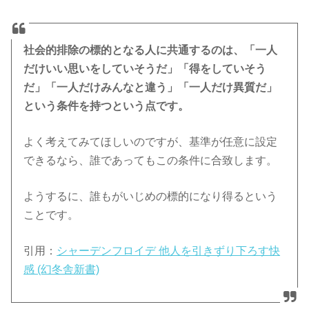
てる。
— ほっしー@メンタルハッカー (@hossy_fe_ap)
2018年3月10日
だから根本的にいじめをなくすのは「学校」が今の
社会的排除の標的となる人に共通するのは、「一人
形のままじゃ無理。
だけいい思いをしていそうだ」「得をしていそう
だ」「一人だけみんなと違う」「一人だけ異質だ」
学校はいじめの温床となる。
という条件を持つという点です。
— ほっしー@メンタルハッカー (@hossy_fe_ap)
よく考えてみてほしいのですが、基準が任意に設定
2018年3月10日
できるなら、誰であってもこの条件に合致します。
ようするに、誰もがいじめの標的になり得るという
ことです。
引用：
シャーデンフロイデ 他人を引きずり下ろす快
感 (幻冬舎新書)