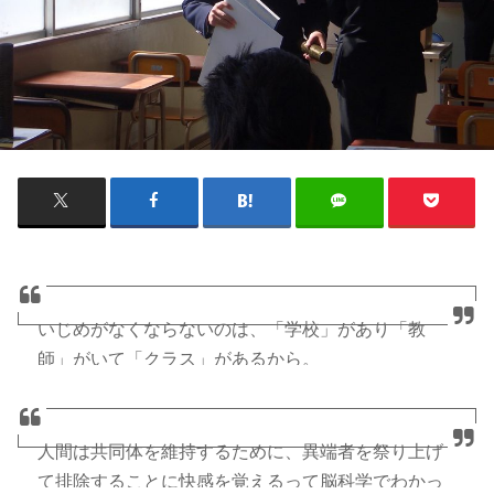
いじめがなくならないのは、「学校」があり「教
師」がいて「クラス」があるから。
小さな共同体の中で、監視者に目をつけられること
なく地位と名誉を手に入れようとするなら、知恵の
人間は共同体を維持するために、異端者を祭り上げ
たりない子供は他人を貶めることを考え出す。
て排除することに快感を覚えるって脳科学でわかっ