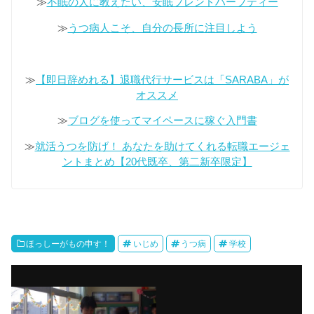
≫
不眠の人に教えたい、安眠ブレンドハーブティー
≫
うつ病人こそ、自分の長所に注目しよう
≫
【即日辞めれる】退職代行サービスは「SARABA」が
オススメ
≫
ブログを使ってマイペースに稼ぐ入門書
≫
就活うつを防げ！ あなたを助けてくれる転職エージェ
ントまとめ【20代既卒、第二新卒限定】
ほっしーがもの申す！
いじめ
うつ病
学校