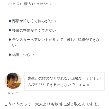
ひとりに構うわけがない。
モンスター親も多いから、無難に過ごす先生も多い
部活が忙しくて休みがない
だろうね。
授業の準備が全くできない
先生自体がうつ病になるような時代だし。
モンスターペアレントが多くて、厳しい指導ができな
い
ますます「学校」そのものがオワコン化してる。
結果、つらい
— ほっしー@メンタルハッカー (@hossy_fe_ap)
2018年3月10日
先生がのびのびとやれない環境で、子どもが
のびのびとできるわけないでしょｗｗ
ほっしー
こういうのって、大人よりも敏感に感じ取るんですよ。