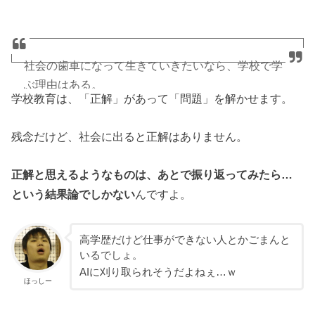
社会の歯車になって生きていきたいなら、学校で学
ぶ理由はある。
学校教育は、「正解」があって「問題」を解かせます。
でも、クリエイティブに生きていきたいなら、学校
残念だけど、社会に出ると正解はありません。
に行く必要性は薄くなる。
正解と思えるようなものは、あとで振り返ってみたら…
組織が保守的であればあるほど個性は邪魔になるか
という結果論でしかない
んですよ。
らクリエイティブとはトレードオフ。
そして…保守的でない組織を探すほうが、日本では
高学歴だけど仕事ができない人とかごまんと
難しい。
いるでしょ。
AIに刈り取られそうだよねぇ…ｗ
ほっしー
— ほっしー@メンタルハッカー (@hossy_fe_ap)
2018年3月10日