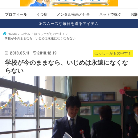
プロフィール
うつ病
メンタル疾患と仕事
ネットで稼ぐ
お
スムーズな毎日を送るアイテム
HOME
コラム
ほっしーがもの申す！
学校が今のままなら、いじめは永遠になくならない
2018.03.11
2018.12.19
ほっしーがもの申す！
学校が今のままなら、いじめは永遠になくな
らない