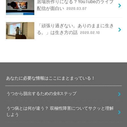
居場所作りになる？YouTubeのライブ
配信が面白い
2020.03.07
「頑張り過ぎない。ありのままに生き
る。」は生き方の話
2020.02.10
あなたに必要な情報はここにまとまっている！
うつから脱出するための全8ステップ
うつ病とは何が違う？ 双極性障害についてサクッと理解
しよう