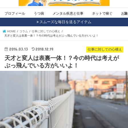
プロフィール
うつ病
メンタル疾患と仕事
ネットで稼ぐ
お
スムーズな毎日を送るアイテム
HOME
コラム
仕事に対しての心構え
天才と変人は表裏一体！？今の時代は考えがぶっ飛んでいる方がいいよ！
2016.03.13
2018.12.19
仕事に対しての心構え
天才と変人は表裏一体！？今の時代は考えが
ぶっ飛んでいる方がいいよ！