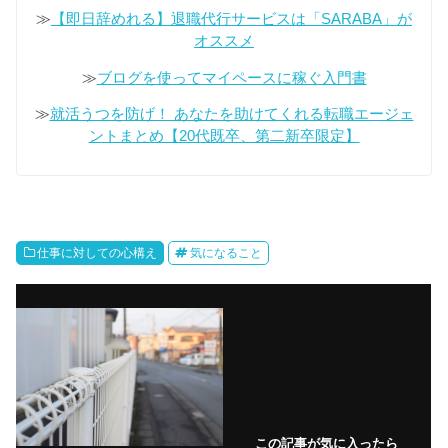
≫
【即日辞めれる】退職代行サービスは「SARABA」が
オススメ
≫
ブログを使ってマイペースに稼ぐ入門書
≫
就活うつを防げ！ あなたを助けてくれる転職エージェ
ントまとめ【20代既卒、第二新卒限定】
仕事に対しての心構え
気になること
この記事が気に入ったら