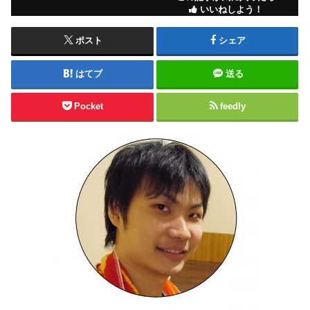
いいねしよう！
ポスト
シェア
はてブ
送る
Pocket
feedly