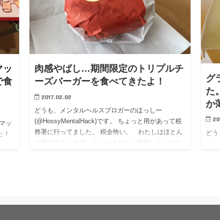
マッ
肉感やばし…期間限定のトリプルチ
グ
で食
ーズバーガーを食べてきたよ！
た
2017.02.02
か
どうも、メンタルヘルスブロガーのほっしー
20
(@HossyMentalHack)です。 ちょっと用があって税
マッ
務署に行ってました。 税金怖い。 わたしはほとん
どうも
た！
ど外に出ないので、せっかくだから外食しようかな
ゃう
と考えて…
≫肉感