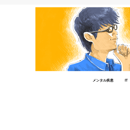
メンタル疾患
IT
うつ病
メンタル疾患と仕事
非定型うつ病
冬季うつ病
睡眠障害
自立支援医療制度
障害年金
障害者手帳
読者さんから寄せられた
Am
And
Fac
iPh
IT
Twit
ゲ
ツ
マ
格
在