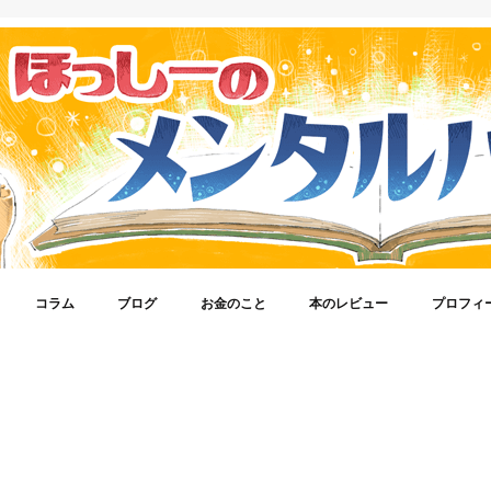
コラム
ブログ
お金のこと
本のレビュー
プロフィ
体験談
azonのこと
roid
ebook
one
エンジニアのこと
ter
ーム
イキャス
ストドン
安スマホ
宅ワークで稼ごう！
ほっしーがもの申す！
メンタルヘルス
生きやすくなる考え方
仕事に対しての心構え
気になるビジネスのネタ
アクセスアップの方法
ブロガー活動記録
ブログオピニオン
SEO
WordPress
仮想通貨
株式投資(ロボアドバイザー)
お金に対する考え方
うつ病のこと
自信をつけてくれる本
ブログのことがわかる本
発達障害
ビジネス書
心理学
考え方が変わる本
脳科学
自己啓発
ほっしー
Twitter
Instagram
Voicy(ラ