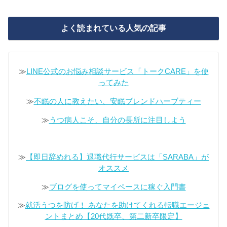
よく読まれている人気の記事
≫
LINE公式のお悩み相談サービス「トークCARE」を使
ってみた
≫
不眠の人に教えたい、安眠ブレンドハーブティー
≫
うつ病人こそ、自分の長所に注目しよう
≫
【即日辞めれる】退職代行サービスは「SARABA」が
オススメ
≫
ブログを使ってマイペースに稼ぐ入門書
≫
就活うつを防げ！ あなたを助けてくれる転職エージェ
ントまとめ【20代既卒、第二新卒限定】