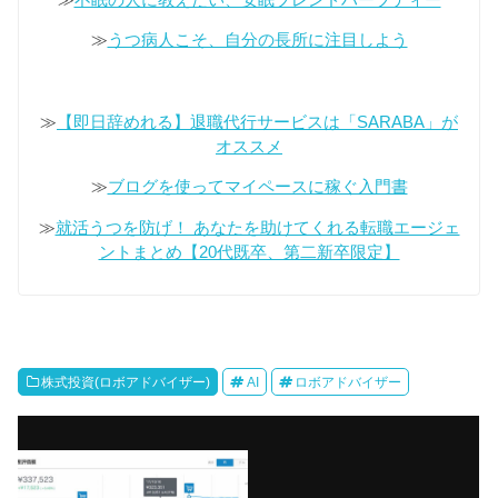
≫
うつ病人こそ、自分の長所に注目しよう
≫
【即日辞めれる】退職代行サービスは「SARABA」が
オススメ
≫
ブログを使ってマイペースに稼ぐ入門書
≫
就活うつを防げ！ あなたを助けてくれる転職エージェ
ントまとめ【20代既卒、第二新卒限定】
株式投資(ロボアドバイザー)
AI
ロボアドバイザー