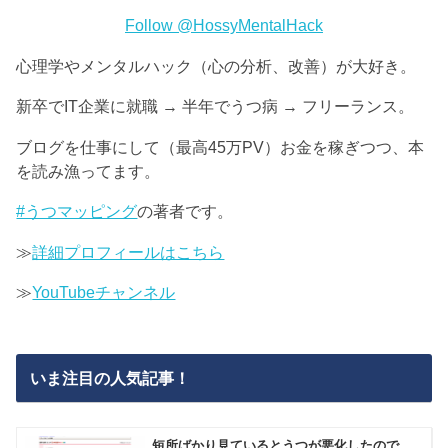
Follow @HossyMentalHack
心理学やメンタルハック（心の分析、改善）が大好き。
新卒でIT企業に就職 → 半年でうつ病 → フリーランス。
ブログを仕事にして（最高45万PV）お金を稼ぎつつ、本
を読み漁ってます。
#うつマッピング
の著者です。
≫
詳細プロフィールはこちら
≫
YouTubeチャンネル
いま注目の人気記事！
短所ばかり見ているとうつが悪化したので、