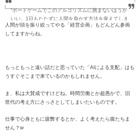
“ボードゲームでこのアルゴリズムに挑まないほうが
いい。1日もたたずに人間を負かす方法を覚えてしま
人間が頭を振り絞ってやる「経営企画」もどんどん参画
うからだ。”
してますからね。
面白いなーどんどん進化してる。人間仕事を奪い去
っていくのは、想像より早いかもしれんね。
https://t.co/OdkSlqLRbR
もっともっと遠い話だと思っていた「AIによる支配」はも
うすぐそこまで来ているのかもしれません。
— ほっしー (@hossy_fe_ap)
2017年12月12日
ま、私は大賛成ですけどね。時間労働とか超愚かで、旧
世代の考え方にさっさとしてしまいたいものです。
仕事で心身ともに疲弊するとか、よく考えたら腹たちま
せん？w