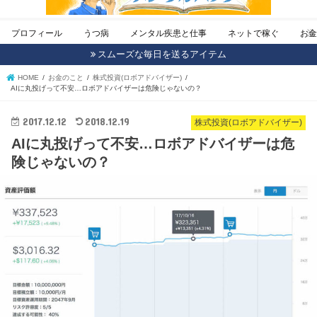
プロフィール
うつ病
メンタル疾患と仕事
ネットで稼ぐ
お
スムーズな毎日を送るアイテム
HOME
お金のこと
株式投資(ロボアドバイザー)
AIに丸投げって不安…ロボアドバイザーは危険じゃないの？
2017.12.12
2018.12.19
株式投資(ロボアドバイザー)
AIに丸投げって不安…ロボアドバイザーは危
険じゃないの？