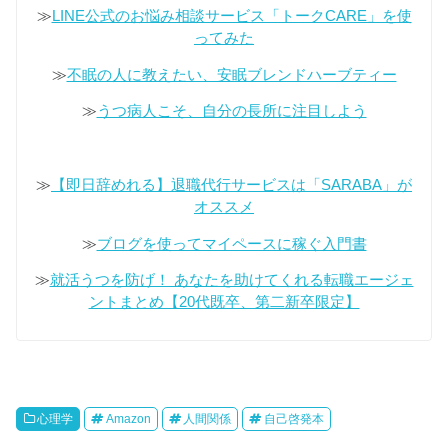
≫
LINE公式のお悩み相談サービス「トークCARE」を使
ってみた
≫
不眠の人に教えたい、安眠ブレンドハーブティー
≫
うつ病人こそ、自分の長所に注目しよう
≫
【即日辞めれる】退職代行サービスは「SARABA」が
オススメ
≫
ブログを使ってマイペースに稼ぐ入門書
≫
就活うつを防げ！ あなたを助けてくれる転職エージェ
ントまとめ【20代既卒、第二新卒限定】
心理学
Amazon
人間関係
自己啓発本