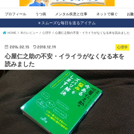
プロフィール
うつ病
メンタル疾患と仕事
ネットで稼ぐ
お
スムーズな毎日を送るアイテム
HOME
本のレビュー
心理学
心屋仁之助の不安・イライラがなくなる本を読みました
2016.02.15
2018.12.19
心理学
心屋仁之助の不安・イライラがなくなる本を
読みました