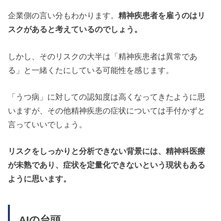
で、オープンは初めてだったので、障害者を納税者
企業側の言い分もわかります。
精神疾患者を雇うのはリ
にする、ではなく障害者を｢できない人｣と決めて、
スクがあると考えているのでしょう。
ワーキングプアを量産する政策に見えてきました。
ただ、外資系や中堅にはそこそこ良い求人ありまし
しかし、そのリスクの大半は「精神疾患者は異常であ
たが — じゃすたうぇい@国産 (@jastaway_gt)
る」と一緒くたにしている可能性を感じます。
2016年5月18日
「うつ病」に対しての認知度は高くなってきたように思
いますが、その他精神疾患の症状については手付かずと
言っていいでしょう。
リスクをしっかりと分析できない背景には、精神科医療
が未熟であり、症状を定量化できないという現状もある
ように思います。
AIの台頭