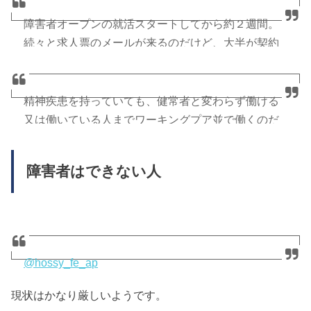
障害者オープンの就活スタートしてから約２週間。
続々と求人票のメールが来るのだけど、大半が契約
社員、で給料はワーキングプアが年200万以下と比べ
ても、それに毛が生えてギリギリ上回っているだけ
に過ぎない。精神疾患持つ人を採用するのはリスク
精神疾患を持っていても、健常者と変わらず働ける
があるから仕方がないという事なのだろうが(続) —
又は働いている人までワーキングプア並で働くのだ
じゃすたうぇい@国産 (@jastaway_gt)
ろうか？とある企業では、健常者２人で出来る仕事
を精神障害者４～５名雇って穴があいても良いよう
障害者はできない人
2016年5月18日
にすると聞いた。それはそれで正しいかもしれない
し、就業の機会がある事は障害者を納税者にする(続)
— じゃすたうぇい@国産 (@jastaway_gt)
@hossy_fe_ap
2016年5月18日
現状はかなり厳しいようです。
そうですね。私も今までクローズドで働いていたの