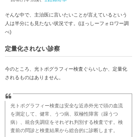
自分の主治医に
#精神疾患
そんな中で、主治医に言いたいことが言えているという
— ほっしー (@hossy_fe_ap)
人は半分にも見たない状況です。(ほっしーフォロワー調
べ)
2016年5月3日
定量化されない診察
今のところ、光トポグラフィー検査ぐらいしか、定量化
されるものはありません。
光トポグラフィー検査は安全な近赤外光で頭の血流
を測定して、健常、うつ病、双極性障害（躁うつ
病）、統合失調症をそれぞれ判別する検査です。検
査前の問診と検査結果から総合的に診断します。