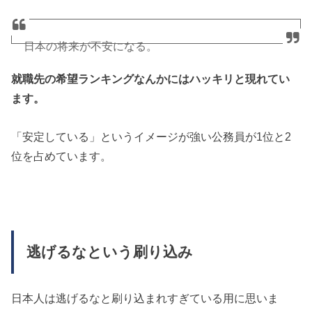
日本の将来が不安になる。
就職先の希望ランキングなんかにはハッキリと現れてい
トップ2が公務員とかやばすぎっしょ…
ます。
就職希望先ランキング1位は地方公務員 – 2位は?
「安定している」というイメージが強い公務員が1位と2
https://t.co/j3kbECObmH
#スマートニュース
位を占めています。
— ほっしー (@hossy_fe_ap)
2016年5月10日
逃げるなという刷り込み
日本人は逃げるなと刷り込まれすぎている用に思いま