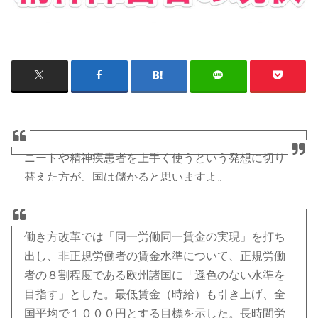
ニートや精神疾患者を上手く使うという発想に切り
替えた方が、国は儲かると思いますよ。
https://t.co/wT1pLkEW3O
働き方改革では「同一労働同一賃金の実現」を打ち
— ほっしー (@hossy_fe_ap)
出し、非正規労働者の賃金水準について、正規労働
者の８割程度である欧州諸国に「遜色のない水準を
2016年5月18日
目指す」とした。最低賃金（時給）も引き上げ、全
国平均で１０００円とする目標を示した。長時間労