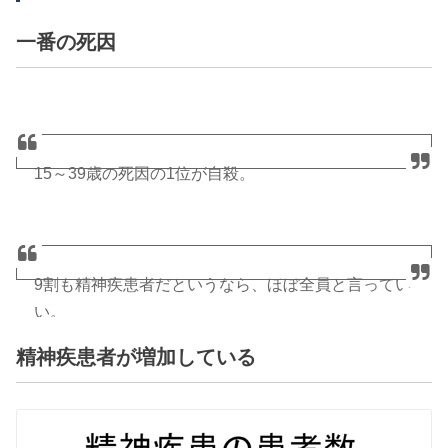
一番の死因
15～39歳の死因の1位が自殺。
WHO
（世界保健機関）が実施した調査によると、自
殺に及ぶ前に約95％の人は何らかの精神疾患に該当
する状態であったというデータもある。
9割も精神疾患者だというなら、ほぼ全員と言ってい
https://t.co/U52F6RbV82
https://t.co/6ftzb8kBGN
い。
精神疾患者が増加している
— ほっしー (@hossy_fe_ap)
精神疾患者を救済することが、自殺を防ぐことにつ
ながり、ひいては、労働力の確保につながるわけ
2016年5月18日
よ。 — ほっしー (@hossy_fe_ap)