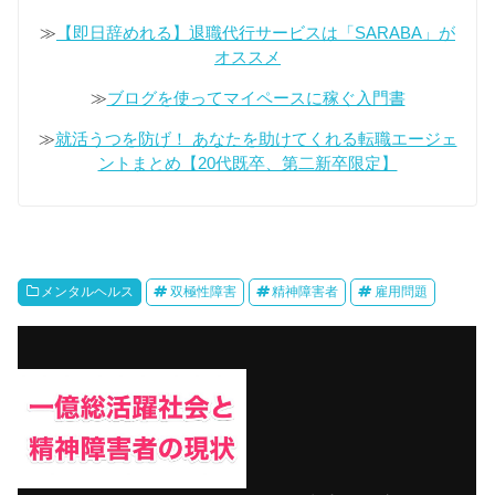
≫
【即日辞めれる】退職代行サービスは「SARABA」が
オススメ
≫
ブログを使ってマイペースに稼ぐ入門書
≫
就活うつを防げ！ あなたを助けてくれる転職エージェ
ントまとめ【20代既卒、第二新卒限定】
メンタルヘルス
双極性障害
精神障害者
雇用問題