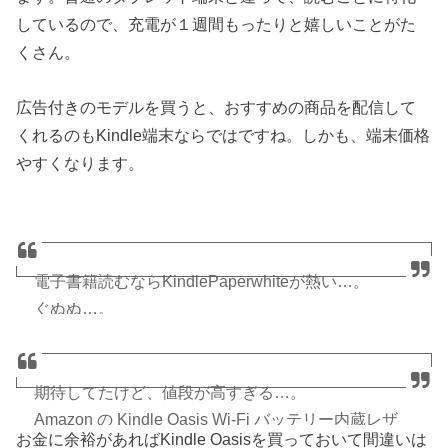
しているので、充電が１週間もったりと嬉しいことがた
くさん。
広告付きのモデルを買うと、おすすめの商品を配信して
くれるのもKindle端末ならではですね。しかも、端末価格
やすくなります。
電子書籍読むならKindlePaperwhiteが熱い…。
ぐぬぬ…。
Amazon の Kindle Paperwhite (ニューモデル) Wi-Fi
を Amazon でチェック！
https://t.co/PkPanJbcem
@
期待してたけど、値段が高すぎる…。
さんから
Amazon の Kindle Oasis Wi-Fi バッテリー内蔵レザ
お金に余裕があればKindle Oasisを買っておいて間違いは
ーカバー付属 ブラック キャンペーン情報つきモデル