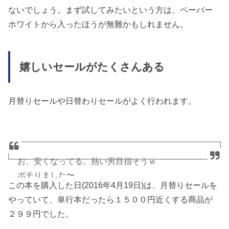
ないでしょう。まず試してみたいという方は、ペーパー
— ほっしー (@hossy_fe_ap)
を Amazon でチェック！
https://t.co/BrgsXNVpdM
@
ホワイトから入ったほうが無難かもしれません。
さんから
2016年4月19日
— ほっしー (@hossy_fe_ap)
嬉しいセールがたくさんある
2016年4月19日
月替りセールや日替わりセールがよく行われます。
お、安くなってる。熱い男目指そうｗ
ポチりました〜
この本を購入した日(2016年4月19日)は、月替りセールを
やっていて、単行本だったら１５００円近くする商品が
松岡修造 の 本気になればすべてが変わる 生きる技
２９９円でした。
術をみがく70のヒント (文春文庫) を Amazon でチェ