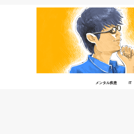
メンタル疾患
IT
うつ病
メンタル疾患と仕事
非定型うつ病
冬季うつ病
睡眠障害
自立支援医療制度
障害年金
障害者手帳
読者さんから寄せられた
Am
And
Fac
iPh
IT
Twit
ゲ
ツ
マ
格
在