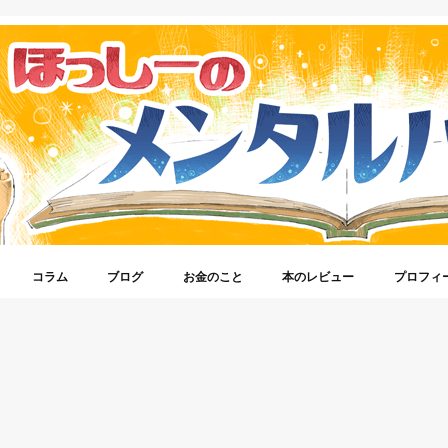
コラム
ブログ
お金のこと
本のレビュー
プロフィ
体験談
azonのこと
roid
ebook
one
エンジニアのこと
ter
ーム
イキャス
ストドン
安スマホ
宅ワークで稼ごう！
ほっしーがもの申す！
メンタルヘルス
生きやすくなる考え方
仕事に対しての心構え
気になるビジネスのネタ
アクセスアップの方法
ブロガー活動記録
ブログオピニオン
SEO
WordPress
仮想通貨
株式投資(ロボアドバイザー)
お金に対する考え方
うつ病のこと
自信をつけてくれる本
ブログのことがわかる本
発達障害
ビジネス書
心理学
考え方が変わる本
脳科学
自己啓発
ほっしー
Twitter
Instagram
Voicy(ラ