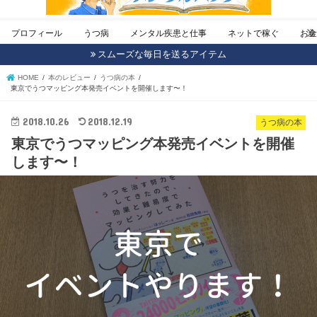
プロフィール
うつ病
メンタル疾患と仕事
ネットで稼ぐ
お
スムーズな毎日を送るアイテム
HOME
本のレビュー
うつ病の本
東京でうつマッピング本発売イベントを開催します〜！
2018.10.26
2018.12.19
うつ病の本
東京でうつマッピング本発売イベントを開催
します〜！