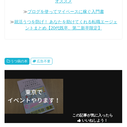
オススメ
≫
ブログを使ってマイペースに稼ぐ入門書
≫
就活うつを防げ！ あなたを助けてくれる転職エージェ
ントまとめ【20代既卒、第二新卒限定】
うつ病の本
広告不要
この記事が気に入ったら
いいねしよう！