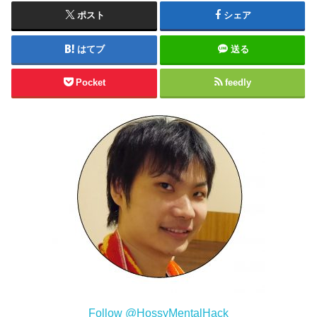
ポスト
シェア
はてブ
送る
Pocket
feedly
Follow @HossyMentalHack