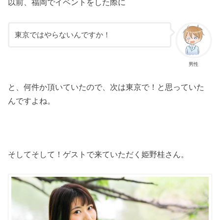
以前、福岡でイベントをした際に
「うつ・発達障害の『生きづらさ』を『生きやす
さ』に変える小さな工夫について話そう」
『うつを治す努力をしてきたので、効果と難易度で
東京ではやらないんですか！
マッピングしてみた』刊行記念
https://t.co/5wrXmIk92A
男性
「生きづらさ」を「生きやすさ」に変えるためのト
ーク！
pic.twitter.com/ppww2k1Icq
と、何件か頂いていたので、次は東京で！と思っていた
んですよね。
— 本屋B&B (@book_and_beer)
October 26, 2018
そしてそして！ゲストで来ていただく姫野桂さん。