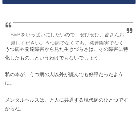
B&Bをいっぱいにしたいので、ぜひぜひ、皆さんお
越しください。うつ病でなくても、発達障害でなく
うつ病や発達障害から見た生きづらさは、その障害に特
てもためになるお話しします！
化したもの…というわけでもないでしょう。
— 姫野桂『私たちは生きづらさを抱えている』発売
私の本が、うつ病の人以外が読んでも好評だったよう
中 (@himeno_kei)
October 26, 2018
に。
メンタルヘルスは、万人に共通する現代病のひとつです
からね。