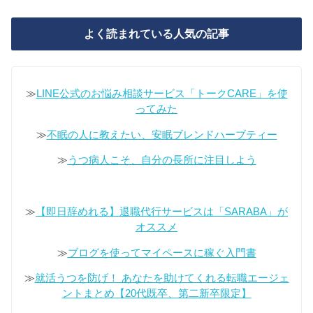
よく読まれている人気の記事
≫
LINE公式のお悩み相談サービス「トークCARE」を使
ってみた
≫
不眠の人に教えたい、安眠ブレンドハーブティー
≫
うつ病人こそ、自分の長所に注目しよう
≫
【即日辞めれる】退職代行サービスは「SARABA」が
オススメ
≫
ブログを使ってマイペースに稼ぐ入門書
≫
就活うつを防げ！ あなたを助けてくれる転職エージェ
ントまとめ【20代既卒、第二新卒限定】