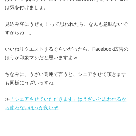
は気を付けましょ。
ぶっちゃけ、どうっすか？
見込み客にうぜぇ！ って思われたら、なんも意味ないで
— ほっしー (@hossy_fe_ap)
すからね…。
2017年4月12日
いいねリクエストするぐらいだったら、Facebook広告の
ほうが印象マシだと思いますよｗ
ちなみに、うざい関連で言うと、シェアさせて頂きます
も同様にうざいっすね。
≫
「シェアさせていただきます」はうざいと思われるか
ら使わないほうが良いぞ