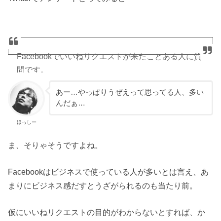
Facebookでいいねリクエストが来たことある人に質
問です。
あー…やっぱりうぜえって思ってる人、多い
ぶっちゃけ、どうっすか？
んだぁ…
— ほっしー (@hossy_fe_ap)
ほっしー
ま、そりゃそうですよね。
2017年4月12日
Facebookはビジネスで使っている人が多いとは言え、あ
まりにビジネス感だすとうざがられるのも当たり前。
仮にいいねリクエストの目的がわからないとすれば、か