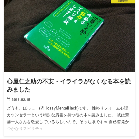
心理学
心屋仁之助の不安・イライラがなくなる本を読
みました
2016.02.15
どうも、ほっしー(@HossyMentalHack)です。 性格リフォーム心理
カウンセラーという特殊な肩書を持つ彼の本を読みました。 彼は斎
藤一人さんを敬愛しているらしいので、そっち系ですｗ 自己啓発か
つかなりスピリチュ…