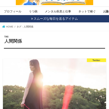
プロフィール
うつ病
メンタル疾患と仕事
ネットで稼ぐ
お
スムーズな毎日を送るアイテム
HOME
タグ : 人間関係
TAG
人間関係
Twitter