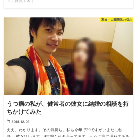
ァン挑戦中🔥 (…
家族・人間関係の悩み
うつ病の私が、健常者の彼女に結婚の相談を持
ちかけてみた
2018.12.09
ええ、わかります。その気持ち。私も今年で29ですがいまだに独
身。 彼女はいます。9年間も付き合ってます…w うつ病に理解のある