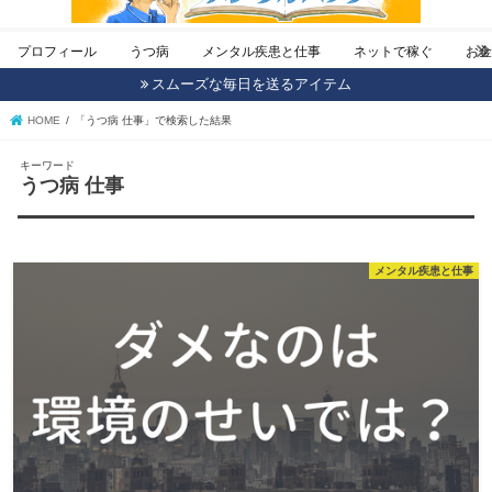
プロフィール
うつ病
メンタル疾患と仕事
ネットで稼ぐ
お
スムーズな毎日を送るアイテム
HOME
「うつ病 仕事」で検索した結果
キーワード
うつ病 仕事
メンタル疾患と仕事