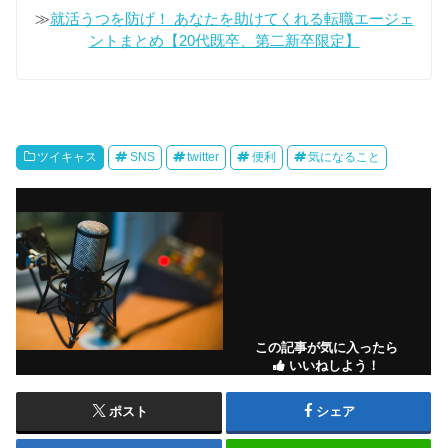
≫
就活うつを防げ！ あなたを助けてくれる転職エージェ
ントまとめ【20代既卒、第二新卒限定】
ツイキャス
SNS
twitter
便利
気になること
この記事が気に入ったら
いいねしよう！
ポスト
シェア