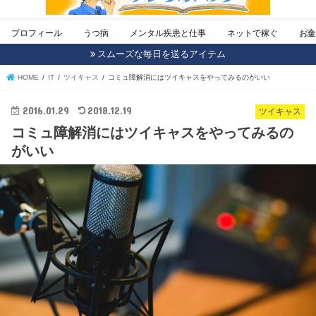
プロフィール
うつ病
メンタル疾患と仕事
ネットで稼ぐ
お
スムーズな毎日を送るアイテム
HOME
IT
ツイキャス
コミュ障解消にはツイキャスをやってみるのがいい
2016.01.29
2018.12.19
ツイキャス
コミュ障解消にはツイキャスをやってみるの
がいい