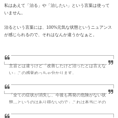
私はあえて「治る」や「治したい」という言葉は使って
いません。
治るという言葉には、100%元気な状態というニュアンス
が感じられるので、それはなんか違うかなぁと。
主旨とは違うけど「改善したけど治ったとは言えな
い」この感覚めっちゃ分かります。
わたしも同じように、改善はしたけど治ったとは言
えない。
「全ての症状が消失し、今後も再発の危険がない状
態…というのはあり得ないので」これは本当にその
何を持って「治る」と定義するのかもわからないの
通りだろうなぁ。と体験的に思います。
ですがね…。
https://t.co/EMNXjz39Nj