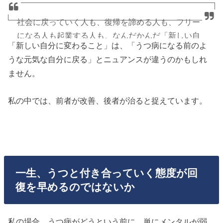
戻ってどうすんのって話ですから。多かれ少なか
れ、新しい生き方、働き方を模索していかざるを得
社会に戻っていく人も、復帰を諦める人も、フリー
ないんですよ。心が悲鳴を上げたってことだから。
になる人も起業する人も、なんだかんだ「新しい自
「新しい自分に変わること」は、「うつ病になる前のよ
分」になってますからね。「うつ病になる前の自
うな元気な自分に戻る」とニュアンスが違うのかもしれ
— ほっしー@メンタルハッカー
分」に戻ることはない。これは悪い意味ではなく、
ません。
(@HossyMentalHack)
2017年12月2日
良い意味です。
私の中では、前者が改善、後者が治ると捉えています。
— ほっしー@メンタルハッカー
(@HossyMentalHack)
2017年12月2日
一生、うつと付き合っていく態度が回
復を早めるのではないか
私の場合、うつ病がどうという前に、単にメンタルが弱