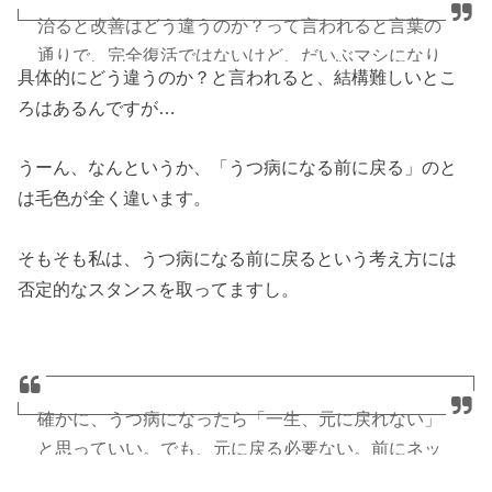
うつ病以外でも「治った」の基準って曖昧なのでし
治ると改善はどう違うのか？って言われると言葉の
— ほっしー@メンタルハッカー
ょうね。
通りで、完全復活ではないけど、だいぶマシになり
(@HossyMentalHack)
2018年6月26日
具体的にどう違うのか？と言われると、結構難しいとこ
ましたよ〜って感じ。
ろはあるんですが…
— ほっしー@メンタルハッカー
(@HossyMentalHack)
2018年6月26日
精神科医の本で「病気が治ることよりも、社会復帰
うーん、なんというか、「うつ病になる前に戻る」のと
できることのほうが大事」と書かれてあったから、
は毛色が全く違います。
「治す」よりも「改善」を目指すのは気持ち的に楽
かもしれないね。
そもそも私は、うつ病になる前に戻るという考え方には
否定的なスタンスを取ってますし。
— ほっしー@メンタルハッカー
(@HossyMentalHack)
2018年6月26日
確かに、うつ病になったら「一生、元に戻れない」
と思っていい。でも、元に戻る必要ない。前にネッ
トニュースに書いてたけど、病気になる前の自分に