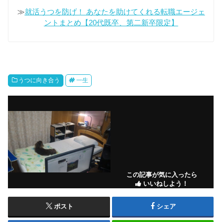
≫
就活うつを防げ！ あなたを助けてくれる転職エージェ
ントまとめ【20代既卒、第二新卒限定】
うつに向き合う
一生
この記事が気に入ったら
いいねしよう！
ポスト
シェア