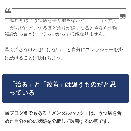
私たちは「うつ病を早く治さないと！！」って焦り
がちだけど、焦るほど治りが遅くなると今なら理解
結論から言えば「つらいから」に他なりません。
できる。
早く治さなければいけない！ と自分にプレッシャーを掛
「三十年も寝ていられないよ」と思うかもしれない
け続けることは疲れちまう。
けど「この感覚」が大事なんだよね。
焦らず治していこう。
https://t.co/0fe5quuz8F
「治る」と「改善」は違うものだと思
— ほっしー@メンタルハッカー
っている
(@HossyMentalHack)
2018年7月3日
当ブログ名でもある「メンタルハック」は、うつ病を含
めた自分の心の状態を分析して改善するの意です。