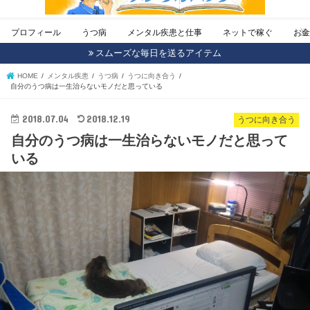
プロフィール
うつ病
メンタル疾患と仕事
ネットで稼ぐ
お
スムーズな毎日を送るアイテム
HOME
メンタル疾患
うつ病
うつに向き合う
自分のうつ病は一生治らないモノだと思っている
2018.07.04
2018.12.19
うつに向き合う
自分のうつ病は一生治らないモノだと思って
いる